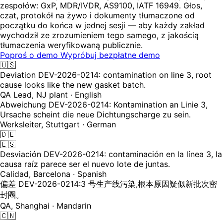
zespołów: GxP, MDR/IVDR, AS9100, IATF 16949. Głos,
czat, protokół na żywo i dokumenty tłumaczone od
początku do końca w jednej sesji — aby każdy zakład
wychodził ze zrozumieniem tego samego, z jakością
tłumaczenia weryfikowaną publicznie.
Poproś o demo
Wypróbuj bezpłatne demo
🇺🇸
Deviation DEV-2026-0214: contamination on line 3, root
cause looks like the new gasket batch.
QA Lead, NJ plant · English
Abweichung DEV-2026-0214: Kontamination an Linie 3,
Ursache scheint die neue Dichtungscharge zu sein.
Werksleiter, Stuttgart · German
🇩🇪
🇪🇸
Desviación DEV-2026-0214: contaminación en la línea 3, la
causa raíz parece ser el nuevo lote de juntas.
Calidad, Barcelona · Spanish
偏差 DEV-2026-0214:3 号生产线污染,根本原因疑似新批次密
封圈。
QA, Shanghai · Mandarin
🇨🇳