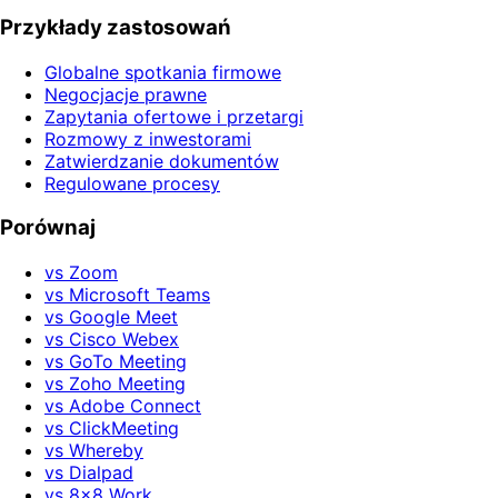
Przykłady zastosowań
Globalne spotkania firmowe
Negocjacje prawne
Zapytania ofertowe i przetargi
Rozmowy z inwestorami
Zatwierdzanie dokumentów
Regulowane procesy
Porównaj
vs Zoom
vs Microsoft Teams
vs Google Meet
vs Cisco Webex
vs GoTo Meeting
vs Zoho Meeting
vs Adobe Connect
vs ClickMeeting
vs Whereby
vs Dialpad
vs 8x8 Work