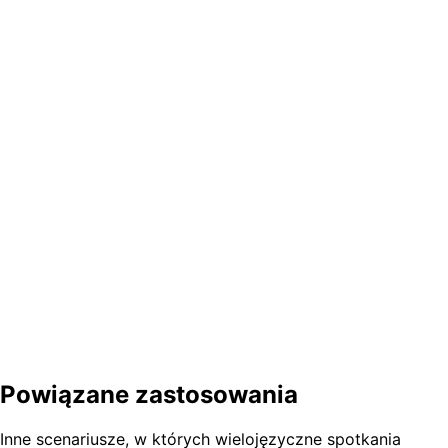
Jak podchodzicie do rezydencji danych i wdrożenia on-premise?
Czy publikujecie benchmarki jakości tłumaczenia?
Czy możecie integrować się z naszym DMS i platformą e-podpisu?
Jakie certyfikacje i pakiety kwalifikacyjne są dostępne?
Przenieś swoją następną regulowaną
dyskusję na każdy język na spotkaniu
Porozmawiaj z nami o pilocie — głos, czat, protokół i
dokumenty tłumaczone od początku do końca, z jakością,
którą możesz zweryfikować.
Poproś o demo
Porozmawiaj z produktem
Powiązane zastosowania
Inne scenariusze, w których wielojęzyczne spotkania