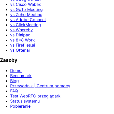
vs Cisco Webex
vs GoTo Meeting
vs Zoho Meeting
vs Adobe Connect
vs ClickMeeting
vs Whereby
vs Dialpad
vs 8x8 Work
vs Fireflies.ai
vs Otter.ai
Zasoby
Demo
Benchmark
Blog
Przewodnik | Centrum pomocy
FAQ
Test WebRTC przeglądarki
Status systemu
Pobieranie