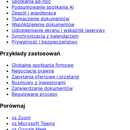
Spotkania ad-hoc
Podsumowanie spotkania AI
Zespół i współpraca
Tłumaczenie dokumentów
Współdzielenie dokumentów
Udostępnianie ekranu i wskaźnik laserowy
Synchronizacja z kalendarzem
Prywatność i bezpieczeństwo
Przykłady zastosowań
Globalne spotkania firmowe
Negocjacje prawne
Zapytania ofertowe i przetargi
Rozmowy z inwestorami
Zatwierdzanie dokumentów
Regulowane procesy
Porównaj
vs Zoom
vs Microsoft Teams
vs Google Meet