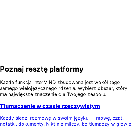
Czy tłumaczenie symultaniczne działa w Zoom czy Microsoft Teams?
Ile języków obsługuje tłumaczenie symultaniczne AI?
Pomiń kabinę. Zachowaj języki.
Poprowadź wielojęzyczne spotkanie na żywo w
przeglądarce — każdy słuchacz w swoim języku, już teraz.
Wypróbuj darmowe demo
Zacznij za darmo
Poznaj resztę platformy
Każda funkcja InterMIND zbudowana jest wokół tego
samego wielojęzycznego rdzenia. Wybierz obszar, który
ma największe znaczenie dla Twojego zespołu.
Tłumaczenie w czasie rzeczywistym
Każdy śledzi rozmowę w swoim języku — mowę, czat,
notatki, dokumenty. Nikt nie milczy, bo tłumaczy w głowie.