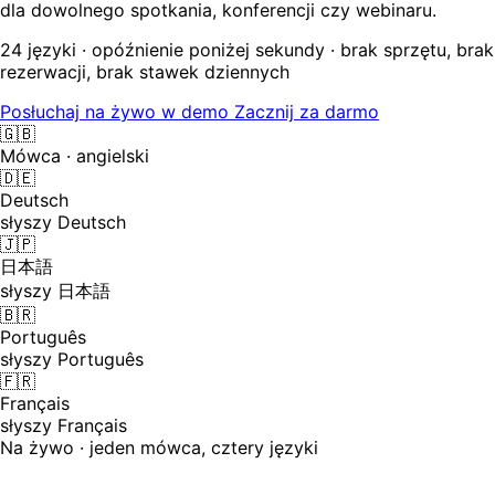
dla dowolnego spotkania, konferencji czy webinaru.
24 języki · opóźnienie poniżej sekundy · brak sprzętu, brak
rezerwacji, brak stawek dziennych
Posłuchaj na żywo w demo
Zacznij za darmo
🇬🇧
Mówca · angielski
🇩🇪
Deutsch
słyszy Deutsch
🇯🇵
日本語
słyszy 日本語
🇧🇷
Português
słyszy Português
🇫🇷
Français
słyszy Français
Na żywo · jeden mówca, cztery języki