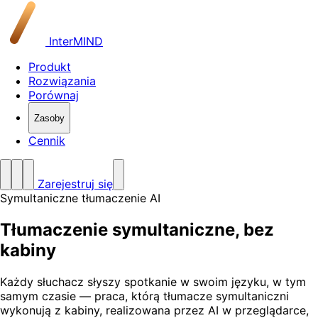
InterMIND
Produkt
Rozwiązania
Porównaj
Zasoby
Cennik
Zarejestruj się
Symultaniczne tłumaczenie AI
Tłumaczenie symultaniczne,
bez
kabiny
Każdy słuchacz słyszy spotkanie w swoim języku, w tym
samym czasie — praca, którą tłumacze symultaniczni
wykonują z kabiny, realizowana przez AI w przeglądarce,