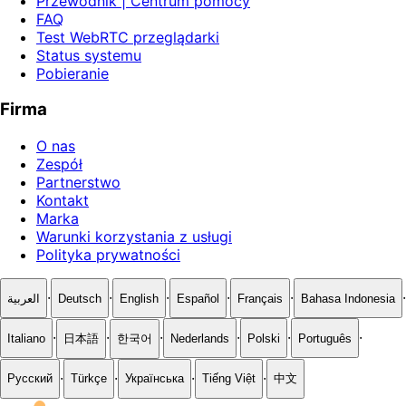
Przewodnik | Centrum pomocy
FAQ
Test WebRTC przeglądarki
Status systemu
Pobieranie
Firma
O nas
Zespół
Partnerstwo
Kontakt
Marka
Warunki korzystania z usługi
Polityka prywatności
·
·
·
·
·
·
العربية
Deutsch
English
Español
Français
Bahasa Indonesia
·
·
·
·
·
·
Italiano
日本語
한국어
Nederlands
Polski
Português
·
·
·
·
Русский
Türkçe
Українська
Tiếng Việt
中文