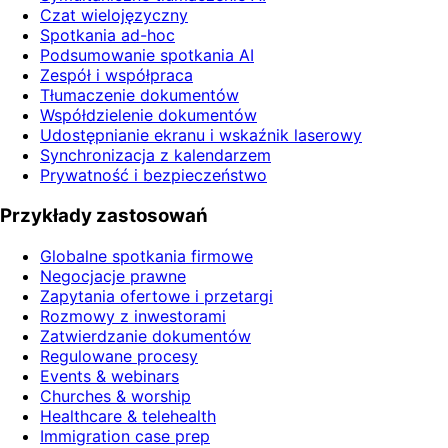
Czat wielojęzyczny
Spotkania ad-hoc
Podsumowanie spotkania AI
Zespół i współpraca
Tłumaczenie dokumentów
Współdzielenie dokumentów
Udostępnianie ekranu i wskaźnik laserowy
Synchronizacja z kalendarzem
Prywatność i bezpieczeństwo
Przykłady zastosowań
Globalne spotkania firmowe
Negocjacje prawne
Zapytania ofertowe i przetargi
Rozmowy z inwestorami
Zatwierdzanie dokumentów
Regulowane procesy
Events & webinars
Churches & worship
Healthcare & telehealth
Immigration case prep