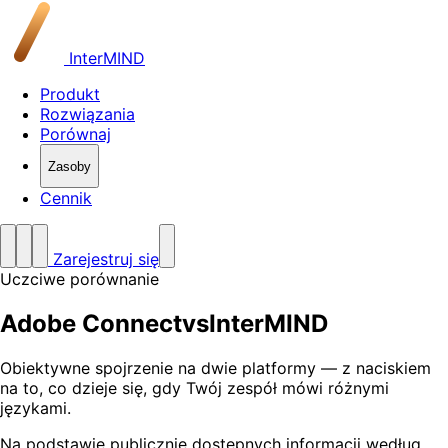
InterMIND
Produkt
Rozwiązania
Porównaj
Zasoby
Cennik
Zarejestruj się
Uczciwe porównanie
Adobe Connect
vs
InterMIND
Obiektywne spojrzenie na dwie platformy — z naciskiem
na to, co dzieje się, gdy Twój zespół mówi różnymi
językami.
Na podstawie publicznie dostępnych informacji według