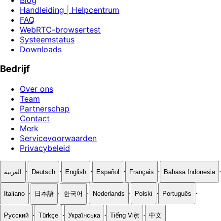
Handleiding | Helpcentrum
FAQ
WebRTC-browsertest
Systeemstatus
Downloads
Bedrijf
Over ons
Team
Partnerschap
Contact
Merk
Servicevoorwaarden
Privacybeleid
·
·
·
·
·
·
العربية
Deutsch
English
Español
Français
Bahasa Indonesia
·
·
·
·
·
·
Italiano
日本語
한국어
Nederlands
Polski
Português
·
·
·
·
Русский
Türkçe
Українська
Tiếng Việt
中文