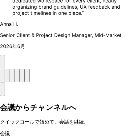
dedicated workspace for every client, neatly
organizing brand guidelines, UX feedback and
project timelines in one place.”
Anna H.
Senior Client & Project Design Manager, Mid-Market
2026年6月
会議からチャンネルへ
クイックコールで始めて、会話を継続。
会議