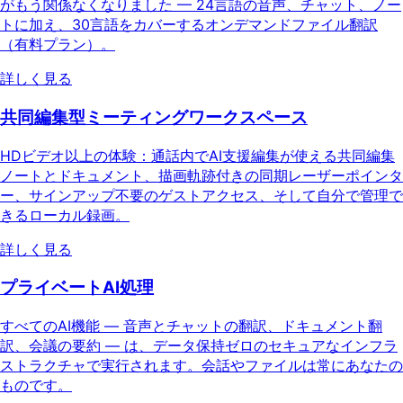
がもう関係なくなりました — 24言語の音声、チャット、ノー
トに加え、30言語をカバーするオンデマンドファイル翻訳
（有料プラン）。
詳しく見る
共同編集型ミーティングワークスペース
HDビデオ以上の体験：通話内でAI支援編集が使える共同編集
ノートとドキュメント、描画軌跡付きの同期レーザーポインタ
ー、サインアップ不要のゲストアクセス、そして自分で管理で
きるローカル録画。
詳しく見る
プライベートAI処理
すべてのAI機能 — 音声とチャットの翻訳、ドキュメント翻
訳、会議の要約 — は、データ保持ゼロのセキュアなインフラ
ストラクチャで実行されます。会話やファイルは常にあなたの
ものです。