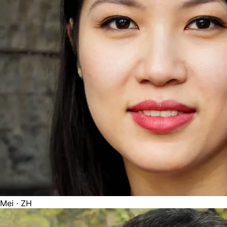
Mei
· ZH