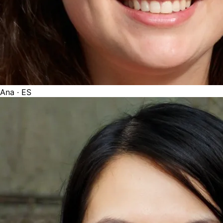
Ana
· ES