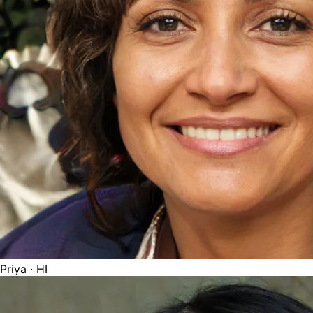
Priya
· HI