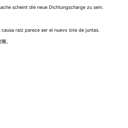
ache scheint die neue Dichtungscharge zu sein.
causa raíz parece ser el nuevo lote de juntas.
密封圈。
. Personne ne résout celui de la disc
erControl, Veeva ou IQVIA SmartSolve. Ensuite, 8 responsab
le dossier d'audit dans une seule langue, et personne n'est 
que s'accumule.
 — PDF, DOCX, PPTX, XLSX, DOC