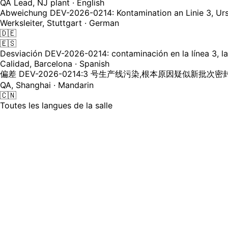
QA Lead, NJ plant · English
Abweichung DEV-2026-0214: Kontamination an Linie 3, Urs
Werksleiter, Stuttgart · German
🇩🇪
🇪🇸
Desviación DEV-2026-0214: contaminación en la línea 3, la 
Calidad, Barcelona · Spanish
偏差 DEV-2026-0214:3 号生产线污染,根本原因疑似新批次
QA, Shanghai · Mandarin
🇨🇳
Toutes les langues de la salle
Le DMS résout le problème du document
Les SOP contrôlées sont traduites et approuvées dans Mast
anglais approximatif, le libellé du CAPA est consigné dans 
couche conversationnelle est l'endroit où le coût linguisti
5
Formats de documents traduits à la demande en session