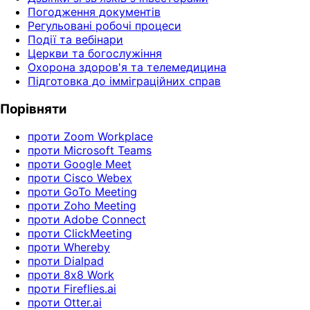
Погодження документів
Регульовані робочі процеси
Події та вебінари
Церкви та богослужіння
Охорона здоров'я та телемедицина
Підготовка до імміграційних справ
Порівняти
проти Zoom Workplace
проти Microsoft Teams
проти Google Meet
проти Cisco Webex
проти GoTo Meeting
проти Zoho Meeting
проти Adobe Connect
проти ClickMeeting
проти Whereby
проти Dialpad
проти 8x8 Work
проти Fireflies.ai
проти Otter.ai