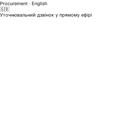
Procurement · English
🇬🇧
Уточнювальний дзвінок у прямому ефірі
Тендер з 8 учасниками з 6 країн — а
уточнювальний дзвінок лише
англійською
RFP — це 200-сторінковий PDF вашою основною
мовою. Нелокальні учасники тендеру читають його
через інструмент перекладу на своєму боці, задають
свої запитання під час дзвінка лише англійською, і деякі
відмовляються, оскільки уточнення, яке їм насправді
потрібно, так і не озвучується. Ваш пул учасників
скорочується.
24
Мови, якими може відбуватися дзвінок для уточнень —
кожен учасник тендеру ставить запитання та
відповідає своєю мовою