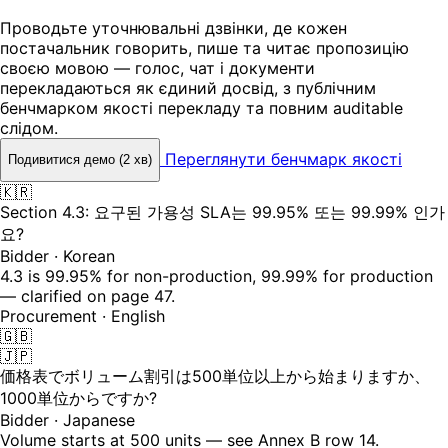
Проводьте уточнювальні дзвінки, де кожен
постачальник говорить, пише та читає пропозицію
своєю мовою — голос, чат і документи
перекладаються як єдиний досвід, з публічним
бенчмарком якості перекладу та повним auditable
слідом.
Переглянути бенчмарк якості
Подивитися демо (2 хв)
🇰🇷
Section 4.3: 요구된 가용성 SLA는 99.95% 또는 99.99% 인가
요?
Bidder · Korean
4.3 is 99.95% for non-production, 99.99% for production
— clarified on page 47.
Procurement · English
🇬🇧
🇯🇵
価格表でボリューム割引は500単位以上から始まりますか、
1000単位からですか?
Bidder · Japanese
Volume starts at 500 units — see Annex B row 14.