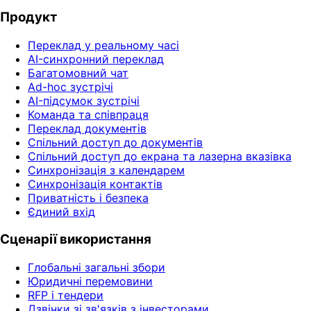
Продукт
Переклад у реальному часі
AI-синхронний переклад
Багатомовний чат
Ad-hoc зустрічі
AI-підсумок зустрічі
Команда та співпраця
Переклад документів
Спільний доступ до документів
Спільний доступ до екрана та лазерна вказівка
Синхронізація з календарем
Синхронізація контактів
Приватність і безпека
Єдиний вхід
Сценарії використання
Глобальні загальні збори
Юридичні перемовини
RFP і тендери
Дзвінки зі зв'язків з інвесторами