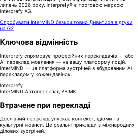
липень 2026 року. Interprefy® є торговою маркою
Interprefy AG.
Спробувати InterMIND безкоштовно
Дивитися відгуки
на G2
Ключова відмінність
Interprefy спрямовує професійних перекладачів — або
AI-переклад мовлення — на вашу платформу подій.
InterMIND — це платформа зустрічей з вбудованим AI-
перекладом у кожен дзвінок.
Interprefy
InterMIND
Автопереклад УВІМК.
Втрачене при перекладі
Дослівний переклад упускає контекст, ідіоми та
культурні нюанси. Це реальні приклади з міжнародних
ділових зустрічей.