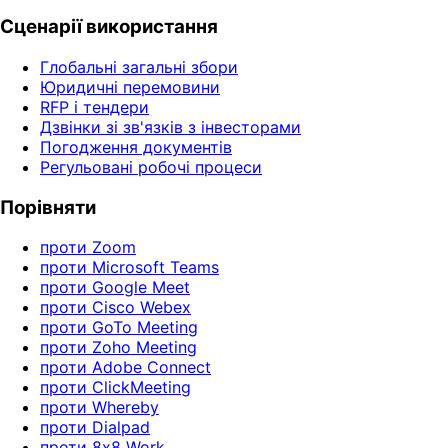
Сценарії використання
Глобальні загальні збори
Юридичні перемовини
RFP і тендери
Дзвінки зі зв'язків з інвесторами
Погодження документів
Регульовані робочі процеси
Порівняти
проти Zoom
проти Microsoft Teams
проти Google Meet
проти Cisco Webex
проти GoTo Meeting
проти Zoho Meeting
проти Adobe Connect
проти ClickMeeting
проти Whereby
проти Dialpad
проти 8x8 Work