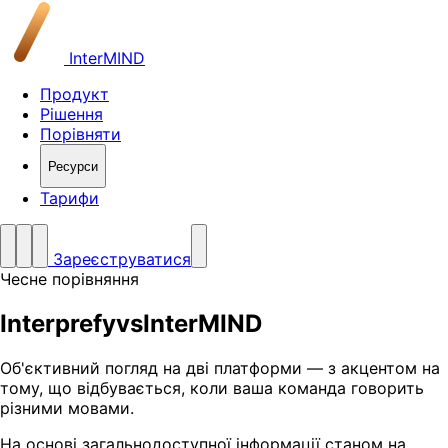
InterMIND
Продукт
Рішення
Порівняти
Ресурси
Тарифи
Зареєструватися
Чесне порівняння
Interprefy
vs
InterMIND
Об'єктивний погляд на дві платформи — з акцентом на
тому, що відбувається, коли ваша команда говорить
різними мовами.
На основі загальнодоступної інформації станом на