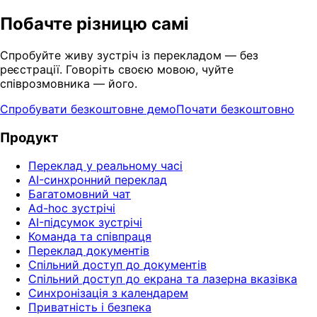
Побачте різницю самі
Спробуйте живу зустріч із перекладом — без
реєстрації. Говоріть своєю мовою, чуйте
співрозмовника — його.
Спробувати безкоштовне демо
Почати безкоштовно
Продукт
Переклад у реальному часі
AI-синхронний переклад
Багатомовний чат
Ad-hoc зустрічі
AI-підсумок зустрічі
Команда та співпраця
Переклад документів
Спільний доступ до документів
Спільний доступ до екрана та лазерна вказівка
Синхронізація з календарем
Приватність і безпека