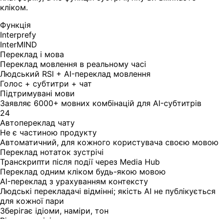
кліком.
Функція
Interprefy
InterMIND
Переклад і мова
Переклад мовлення в реальному часі
Людський RSI + AI-переклад мовлення
Голос + субтитри + чат
Підтримувані мови
Заявляє 6000+ мовних комбінацій для AI-субтитрів
24
Автопереклад чату
Не є частиною продукту
Автоматичний, для кожного користувача своєю мовою
Переклад нотаток зустрічі
Транскрипти після події через Media Hub
Переклад одним кліком будь-якою мовою
AI-переклад з урахуванням контексту
Людські перекладачі відмінні; якість AI не публікується
для кожної пари
Зберігає ідіоми, наміри, тон