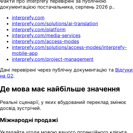
Факти про Interprefy перевірені за публічною
документацією постачальника, серпень 2026 р..
interprefy.com
interprefy.com/solutions/ai-translation
interprefy.com/platform
interprefy.com/media-services
interprefy.com/access-modes
interprefy.com/solutions/access-modes/interprefy-
mobile-app
interprefy.com/project-management
Дані перевірені через публічну документацію та
Відгуки
на G2
.
Де мова має найбільше значення
Реальні сценарії, у яких вбудований переклад змінює
досвід зустрічей.
Міжнародні продажі
Укладайте угоди мовою вашого потенційного клієнта.