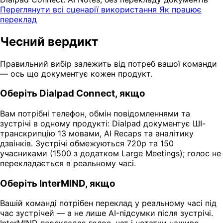
Переглянути всі сценарії використання
Як працює
переклад
Чесний вердикт
Правильний вибір залежить від потреб вашої команди
— ось що документує кожен продукт.
Оберіть Dialpad Connect, якщо
Вам потрібні телефон, обмін повідомленнями та
зустрічі в одному продукті: Dialpad документує ШІ-
транскрипцію 13 мовами, AI Recaps та аналітику
дзвінків. Зустрічі обмежуються 720p та 150
учасниками (1500 з додатком Large Meetings); голос не
перекладається в реальному часі.
Оберіть InterMIND, якщо
Вашій команді потрібен переклад у реальному часі під
час зустрічей — а не лише AI-підсумки після зустрічі.