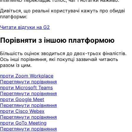
InterMIND перекладає голос, чат і нотатки наживо.
Дивіться, що реальні користувачі кажуть про обидві
платформи:
Читати відгуки на G2
Порівняти з іншою платформою
Більшість оцінок зводиться до двох-трьох фіналістів.
Ось інші порівняння, які покупці зазвичай читають
разом із цим.
проти Zoom Workplace
Переглянути порівняння
проти Microsoft Teams
Переглянути порівняння
проти Google Meet
Переглянути порівняння
проти Cisco Webex
Переглянути порівняння
проти GoTo Meeting
Переглянути порівняння