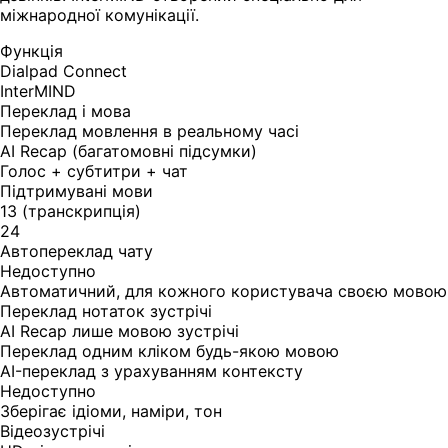
міжнародної комунікації.
Функція
Dialpad Connect
InterMIND
Переклад і мова
Переклад мовлення в реальному часі
AI Recap (багатомовні підсумки)
Голос + субтитри + чат
Підтримувані мови
13 (транскрипція)
24
Автопереклад чату
Недоступно
Автоматичний, для кожного користувача своєю мовою
Переклад нотаток зустрічі
AI Recap лише мовою зустрічі
Переклад одним кліком будь-якою мовою
AI-переклад з урахуванням контексту
Недоступно
Зберігає ідіоми, наміри, тон
Відеозустрічі