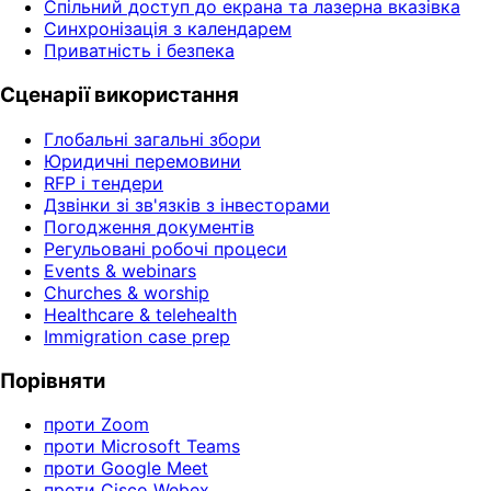
Спільний доступ до екрана та лазерна вказівка
Синхронізація з календарем
Приватність і безпека
Сценарії використання
Глобальні загальні збори
Юридичні перемовини
RFP і тендери
Дзвінки зі зв'язків з інвесторами
Погодження документів
Регульовані робочі процеси
Events & webinars
Churches & worship
Healthcare & telehealth
Immigration case prep
Порівняти
проти Zoom
проти Microsoft Teams
проти Google Meet
проти Cisco Webex