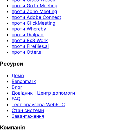
проти GoTo Meeting
проти Zoho Meeting
проти Adobe Connect
проти ClickMeeting
проти Whereby
проти Dialpad
проти 8x8 Work
проти Fireflies.ai
проти Otter.ai
Ресурси
Демо
Benchmark
Блог
Довідник | Центр допомоги
FAQ
Тест браузера WebRTC
Стан системи
Завантаження
Компанія