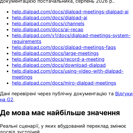
документацією постачальника, серпень 2026 р..
help.dialpad.com/docs/dialpad-meetings-dialpad-ai
help.dialpad.com/docs/dialpad-ai
help.dialpad.com/docs/channels
help.dialpad.com/docs/ai-recap
help.dialpad.com/v1/docs/dialpad-meetings-system-
requirements
help.dialpad.com/docs/dialpad-meetings-faqs
help.dialpad.com/docs/large-meetings
help.dialpad.com/docs/record-a-meeting
help.dialpad.com/docs/download-dialpad
help.dialpad.com/docs/using-video-with-dialpad-
meetings
help.dialpad.com/docs/miro-dialpad-meetings
Дані перевірені через публічну документацію та
Відгуки
на G2
.
Де мова має найбільше значення
Реальні сценарії, у яких вбудований переклад змінює
досвід зустрічей.