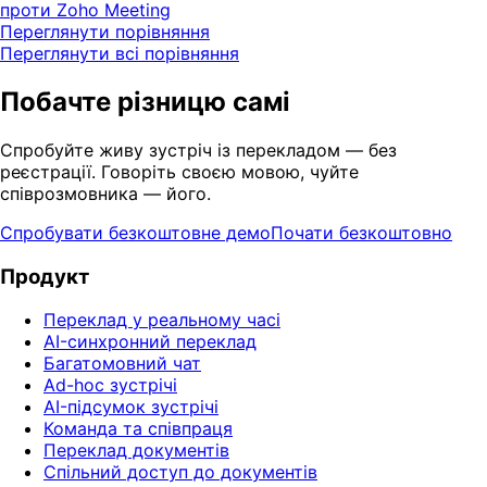
проти Zoho Meeting
Переглянути порівняння
Переглянути всі порівняння
Побачте різницю самі
Спробуйте живу зустріч із перекладом — без
реєстрації. Говоріть своєю мовою, чуйте
співрозмовника — його.
Спробувати безкоштовне демо
Почати безкоштовно
Продукт
Переклад у реальному часі
AI-синхронний переклад
Багатомовний чат
Ad-hoc зустрічі
AI-підсумок зустрічі
Команда та співпраця
Переклад документів
Спільний доступ до документів