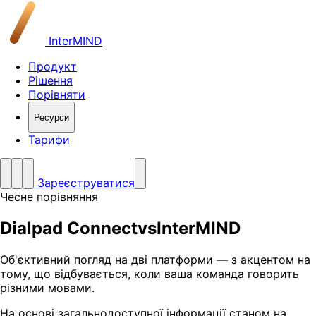
InterMIND
Продукт
Рішення
Порівняти
Ресурси
Тарифи
Зареєструватися
Чесне порівняння
Dialpad Connect
vs
InterMIND
Об'єктивний погляд на дві платформи — з акцентом на
тому, що відбувається, коли ваша команда говорить
різними мовами.
На основі загальнодоступної інформації станом на