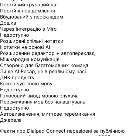
Постійний груповий чат
Постійні повідомлення
Вбудований з перекладом
Дошка
Через інтеграцію з Miro
Недоступно
Розширені спільні нотатки
Нотатки на основі AI
Розширений редактор + автопереклад
Міжнародна комунікація
Створено для багатомовних команд
Лише AI Recap, не в реальному часі
ДНК продукту
Кожен чує свою мову
Недоступно
Голосовий вивід мовою слухача
Перемикання мов без налаштувань
Недоступно
Автовизначення, миттєве перемикання
Джерела
Факти про Dialpad Connect перевірені за публічною