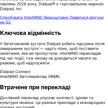
серпень 2026 року. Dialpad® є торговельною маркою
Dialpad, Inc.
Спробувати InterMIND безкоштовно
Дивитися відгуки
на G2
Ключова відмінність
У багатомовній зустрічі Dialpad робить підсумки після
завершення зустрічі — надто пізно, щоб поставити
запитання, яке ви пропустили. InterMIND перекладає
під час події, тож нікому не доводиться чекати на
резюме, щоб надолужити.
Dialpad Connect
InterMIND
Автопереклад УВІМК.
Втрачене при перекладі
Дослівний переклад упускає контекст, ідіоми та
культурні нюанси. Це реальні приклади з міжнародних
ділових зустрічей.